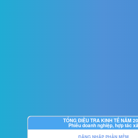
TỔNG ĐIỀU TRA KINH TẾ NĂM 2
Phiếu doanh nghiệp, hợp tác x
ĐĂNG NHẬP PHẦN MỀM