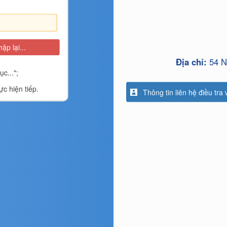
ập lại...
Địa chỉ:
54 N
c...";
c hiện tiếp.
Thông tin liên hệ điều tra viên 